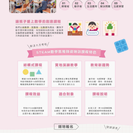
大班升小一來啦！讓孩子透過超腦麥斯課程輕鬆
掌握數學概念。系統課程設計與互動教學，讓數
學學習充滿樂趣。了解更多：
https://lin.ee/9vrgWRN
2024-07-12