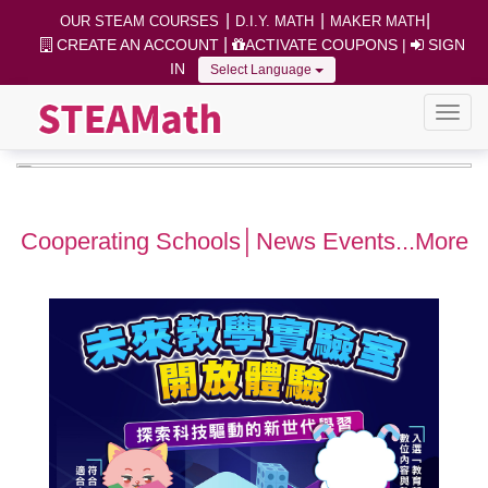
|
|
|
OUR STEAM COURSES
D.I.Y. MATH
MAKER MATH
|
CREATE AN ACCOUNT
ACTIVATE COUPONS
|
SIGN
IN
Select Language