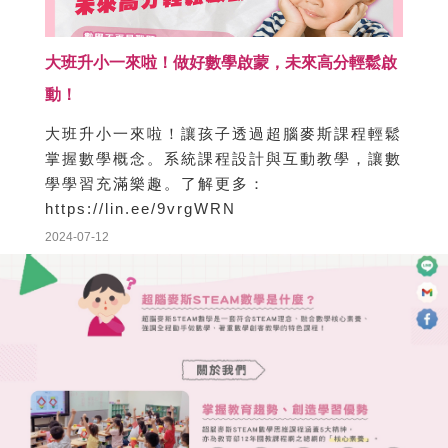
參與超腦麥斯師資培訓，提升教學技巧，了解最
新教學策略。這次線上培訓聚焦教育革新，讓補
教界教師們受益匪淺。了解更多：
https://lin.ee/nxoNm96
2024-07-12
大班升小一來啦！做好數學啟蒙，未來高分輕鬆啟
動！